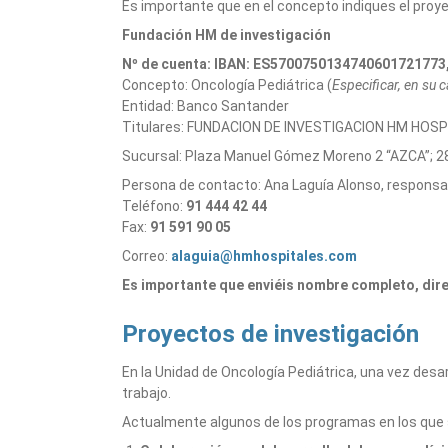
Es importante que en el concepto indiques el proye
Fundación HM de investigación
Nº de cuenta: IBAN: ES570075013474060172177
Concepto: Oncología Pediátrica (
Especificar, en su 
Entidad: Banco Santander
Titulares: FUNDACION DE INVESTIGACION HM HOS
Sucursal: Plaza Manuel Gómez Moreno 2 “AZCA”; 2
Persona de contacto: Ana Laguía Alonso, responsab
Teléfono:
91 444 42 44
Fax:
91 591 90 05
Correo:
alaguia@hmhospitales.com
Es importante que enviéis nombre completo, direc
Proyectos de investigación
En la Unidad de Oncología Pediátrica, una vez desar
trabajo.
Actualmente algunos de los programas en los que 