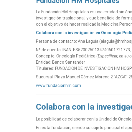
Fundación HM Hospitales
La Fundación HM Hospitales es una entidad sin ánimo
investigación traslacional, y que beneficie de form
con el objetivo de hacer realidad la Medicina Perso
Colabora con la investigación en Oncología Pedi
Persona de contacto: Ana Laguía (alaguia@hmhosp
Nº de cuenta: IBAN: ES5700750134740601721773
Concepto: Oncología Pediátrica (
Especificar, en su 
Entidad: Banco Santander
Titulares: FUNDACION DE INVESTIGACION HM HOS
Sucursal: Plaza Manuel Gómez Moreno 2 “AZCA”; 2
www.fundacionhm.com
Colabora con la investiga
La posibilidad de colaborar con la Unidad de Oncolo
En esta fundación, siendo su objeto principal el ap