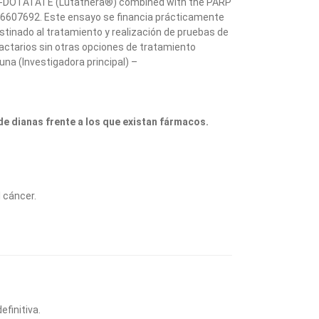
Lu-DOTATATE (Lutathera®) combined with the PARP
T06607692. Este ensayo se financia prácticamente
stinado al tratamiento y realización de pruebas de
actarios sin otras opciones de tratamiento
una (Investigadora principal) –
de dianas frente a los que existan fármacos.
 cáncer.
finitiva.