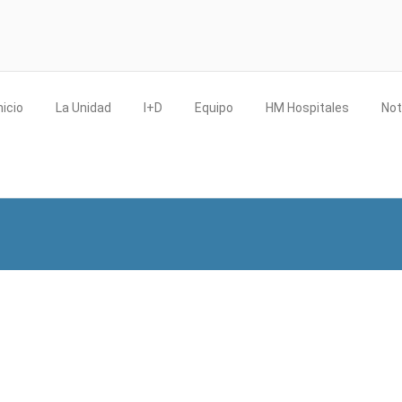
nicio
La Unidad
I+D
Equipo
HM Hospitales
Not