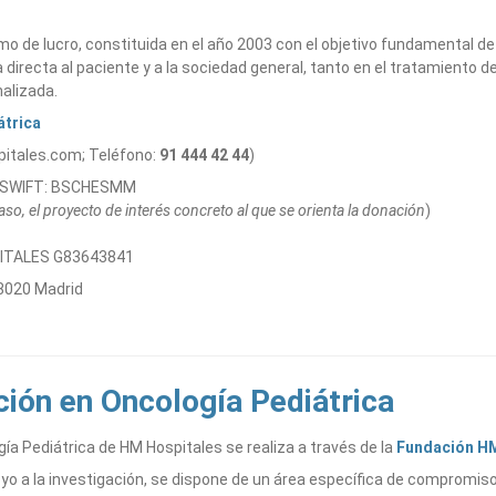
 de lucro, constituida en el año 2003 con el objetivo fundamental de li
a directa al paciente y a la sociedad general, tanto en el tratamiento
nalizada.
átrica
itales.com; Teléfono:
91 444 42 44
)
, SWIFT: BSCHESMM
caso, el proyecto de interés concreto al que se orienta la donación
)
PITALES G83643841
8020 Madrid
ción en Oncología Pediátrica
gía Pediátrica de HM Hospitales se realiza a través de la
Fundación HM
oyo a la investigación, se dispone de un área específica de compromiso 