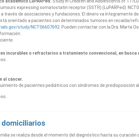
nico académico LuPARPed.
Study in Children and Adolescents of 177
olid tumours expressing somatostatin receptor (SSTR) (LuPARPed). NC
a través de asociaciones y fundaciones. El dinero va íntegramente de
o está orientado a pacientes con determinados tumores en recaída/refr
ltrials.gov/study/NCT06607692
. Pueden contactar con la Dra. Marta Os
nformación.
ciente.
s incurables o refractarios a tratamiento convencional, en busca 
eos.
n al cáncer.
eguimiento de pacientes pediátricos con síndromes de predisposición al
eos.
 domiciliarios
amilia se realiza desde el momento del diagnóstico hasta su curación de