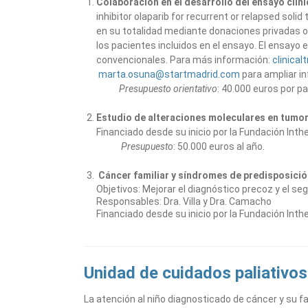
Colaboración en el desarrollo del ensayo clí
inhibitor olaparib for recurrent or relapsed s
en su totalidad mediante donaciones privadas o 
los pacientes incluidos en el ensayo. El ensay
convencionales. Para más información:
clinica
marta.osuna@startmadrid.com
para ampliar i
Presupuesto orientativo
: 40.000 euros por pa
Estudio de alteraciones moleculares en tumore
Financiado desde su inicio por la Fundación Inth
Presupuesto
: 50.000 euros al año.
Cáncer familiar y síndromes de predisposició
Objetivos: Mejorar el diagnóstico precoz y el s
Responsables: Dra. Villa y Dra. Camacho
Financiado desde su inicio por la Fundación Inth
Unidad de cuidados paliativos
La atención al niño diagnosticado de cáncer y su f