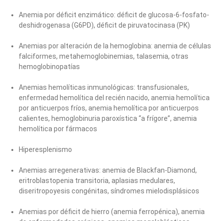
Anemia por déficit enzimático: déficit de glucosa-6-fosfato-
deshidrogenasa (G6PD), déficit de piruvatocinasa (PK)
Anemias por alteración de la hemoglobina: anemia de células
falciformes, metahemoglobinemias, talasemia, otras
hemoglobinopatías
Anemias hemolíticas inmunológicas: transfusionales,
enfermedad hemolítica del recién nacido, anemia hemolítica
por anticuerpos fríos, anemia hemolítica por anticuerpos
calientes, hemoglobinuria paroxística “a frígore”, anemia
hemolítica por fármacos
Hiperesplenismo
Anemias arregenerativas: anemia de Blackfan-Diamond,
eritroblastopenia transitoria, aplasias medulares,
diseritropoyesis congénitas, síndromes mielodisplásicos
Anemias por déficit de hierro (anemia ferropénica), anemia