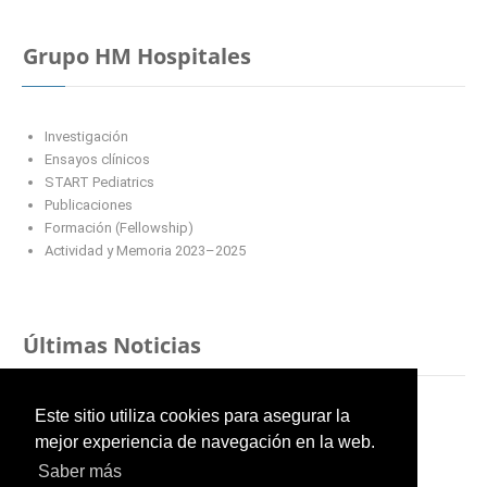
Grupo HM Hospitales
Investigación
Ensayos clínicos
START Pediatrics
Publicaciones
Formación (Fellowship)
Actividad y Memoria 2023–2025
Últimas Noticias
Sexo y pudor indestructible
Este sitio utiliza cookies para asegurar la
mejor experiencia de navegación en la web.
Cuando la gratitud se cuela por la ventana
Saber más