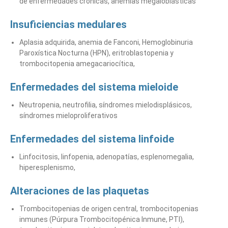
de enfermedades crónicas, anemias megaloblásticas
Insuficiencias medulares
Aplasia adquirida, anemia de Fanconi, Hemoglobinuria
Paroxística Nocturna (HPN), eritroblastopenia y
trombocitopenia amegacariocítica,
Enfermedades del sistema mieloide
Neutropenia, neutrofilia, síndromes mielodisplásicos,
síndromes mieloproliferativos
Enfermedades del sistema linfoide
Linfocitosis, linfopenia, adenopatías, esplenomegalia,
hiperesplenismo,
Alteraciones de las plaquetas
Trombocitopenias de origen central, trombocitopenias
inmunes (Púrpura Trombocitopénica Inmune, PTI),