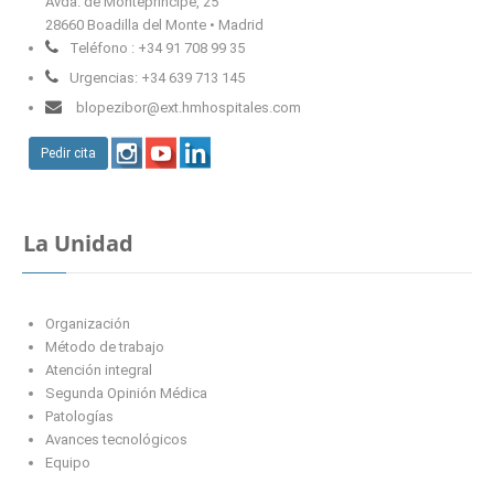
Avda. de Montepríncipe, 25
28660 Boadilla del Monte • Madrid
Teléfono : +34 91 708 99 35
Urgencias: +34 639 713 145
blopezibor@ext.hmhospitales.com
Pedir cita
La Unidad
Organización
Método de trabajo
Atención integral
Segunda Opinión Médica
Patologías
Avances tecnológicos
Equipo