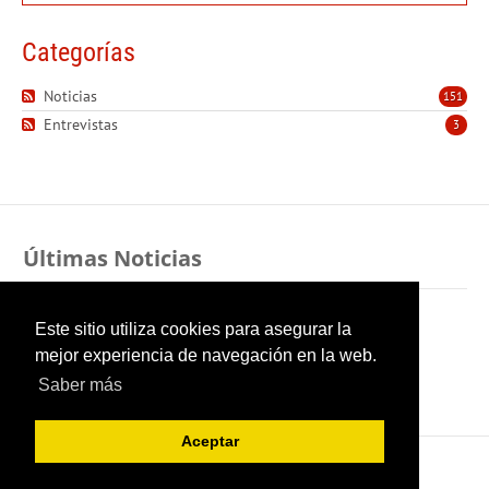
Categorías
Noticias
151
Entrevistas
3
Últimas Noticias
Sexo y pudor indestructible
Este sitio utiliza cookies para asegurar la
mejor experiencia de navegación en la web.
Cuando la gratitud se cuela por la ventana
Saber más
Aceptar
Copyright 2026 Oncopediatría López-Ibor