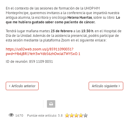
En el contexto de las sesiones de formación de la UHOP HM
Montepríncipe, queremos invitaros a la conferencia que impartirá nuestra
antigua alumna, la escritora y oncóloga
Helena Huertas
, sobre su libro:
Lo
que me hubiera gustado saber como paciente de cáncer.
Tendrá lugar mañana martes
25 de febrero
a las
15:30 h
. en el Hospital de
Día de la Unidad. Además de la asistencia presencial, podéis participar de
esta sesión mediante la plataforma Zoom en el siguiente enlace:
https://us02web.zoom.us/j/85911090031?
pwd=Mb6jBR1YeH3wYdb56zhOwJalTWYSxO.1
ID de reunión: 859 1109 0031
Artículo anterior
Artículo siguiente
Puntúe este artículo:
3.8
1670