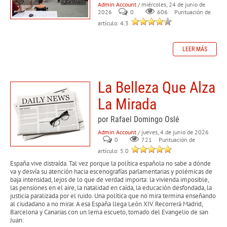
Admin Account
/ miércoles, 24 de junio de
2026
0
606
Puntuación de
artículo: 4.3
LEER MÁS
La Belleza Que Alza
La Mirada
por Rafael Domingo Oslé
Admin Account
/ jueves, 4 de junio de 2026
0
721
Puntuación de
artículo: 5.0
España vive distraída. Tal vez porque la política española no sabe a dónde
va y desvía su atención hacia escenografías parlamentarias y polémicas de
baja intensidad, lejos de lo que de verdad importa: la vivienda imposible,
las pensiones en el aire, la natalidad en caída, la educación desfondada, la
justicia paralizada por el ruido. Una política que no mira termina enseñando
al ciudadano a no mirar. A esa España llega León XIV. Recorrerá Madrid,
Barcelona y Canarias con un lema escueto, tomado del Evangelio de san
Juan: