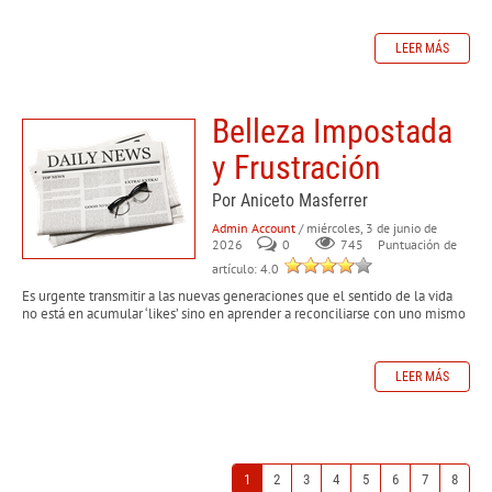
LEER MÁS
Belleza Impostada
y Frustración
Por Aniceto Masferrer
Admin Account
/ miércoles, 3 de junio de
2026
0
745
Puntuación de
artículo: 4.0
Es urgente transmitir a las nuevas generaciones que el sentido de la vida
no está en acumular ‘likes’ sino en aprender a reconciliarse con uno mismo
LEER MÁS
1
2
3
4
5
6
7
8