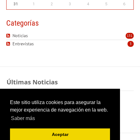
31
1
2
3
4
5
6
Categorías
Noticias
151
Entrevistas
3
Últimas Noticias
Sexo y pudor indestructible
Este sitio utiliza cookies para asegurar la
mejor experiencia de navegación en la web.
Cuando la gratitud se cuela por la ventana
Saber más
Aceptar
Copyright 2026 Oncopediatría López-Ibor