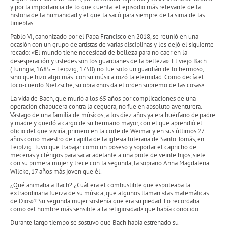
y por la importancia de lo que cuenta: el episodio más relevante de la
historia de la humanidad y el que la sacó para siempre de la sima de las
tinieblas.
Pablo VI, canonizado por el Papa Francisco en 2018, se reunió en una
ocasión con un grupo de artistas de varias disciplinas y les dejó el siguiente
recado: «El mundo tiene necesidad de belleza para no caer en la
desesperación y ustedes son los guardianes de la belleza». El viejo Bach
(Turingia, 1685 – Leipzig, 1750) no fue solo un guardián de lo hermoso,
sino que hizo algo más: con su música rozó la eternidad. Como decía el
loco-cuerdo Nietzsche, su obra «nos da el orden supremo de las cosas».
La vida de Bach, que murió a los 65 años por complicaciones de una
operación chapucera contra la ceguera, no fue en absoluto aventurera.
Vástago de una familia de músicos, a los diez años ya era huérfano de padre
y madre y quedó a cargo de su hermano mayor, con el que aprendió el
oficio del que viviría, primero en la corte de Weimar y en sus últimos 27
años como maestro de capilla de la iglesia luterana de Santo Tomás, en
Leiptzig. Tuvo que trabajar como un poseso y soportar el capricho de
mecenas y clérigos para sacar adelante a una prole de veinte hijos, siete
con su primera mujer y trece con la segunda, la soprano Anna Magdalena
Wilcke, 17 años más joven que él.
¿Qué animaba a Bach? ¿Cuál era el combustible que espoleaba la
extraordinaria fuerza de su música, que algunos llaman «las matemáticas
de Dios»? Su segunda mujer sostenía que era su piedad. Lo recordaba
como «el hombre más sensible a la religiosidad» que había conocido.
Durante largo tiempo se sostuvo que Bach había estrenado su