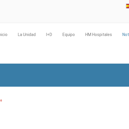
nicio
La Unidad
I+D
Equipo
HM Hospitales
Not
as