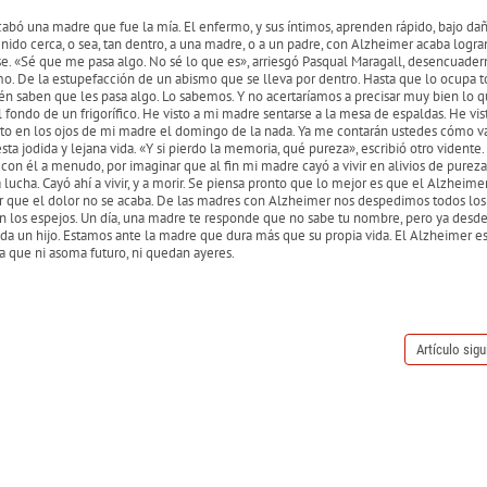
bó una madre que fue la mía. El enfermo, y sus íntimos, aprenden rápido, bajo dañ
ido cerca, o sea, tan dentro, a una madre, o a un padre, con Alzheimer acaba logr
rirse. «Sé que me pasa algo. No sé lo que es», arriesgó Pasqual Maragall, desencuade
mo. De la estupefacción de un abismo que se lleva por dentro. Hasta que lo ocupa 
n saben que les pasa algo. Lo sabemos. Y no acertaríamos a precisar muy bien lo q
 fondo de un frigorífico. He visto a mi madre sentarse a la mesa de espaldas. He vis
sto en los ojos de mi madre el domingo de la nada. Ya me contarán ustedes cómo v
a jodida y lejana vida. «Y si pierdo la memoria, qué pureza», escribió otro vidente.
con él a menudo, por imaginar que al fin mi madre cayó a vivir en alivios de pureza
ucha. Cayó ahí a vivir, y a morir. Se piensa pronto que lo mejor es que el Alzheime
er que el dolor no se acaba. De las madres con Alzheimer nos despedimos todos los 
co en los espejos. Un día, una madre te responde que no sabe tu nombre, pero ya desd
uida un hijo. Estamos ante la madre que dura más que su propia vida. El Alzheimer e
a que ni asoma futuro, ni quedan ayeres.
Artículo sigu