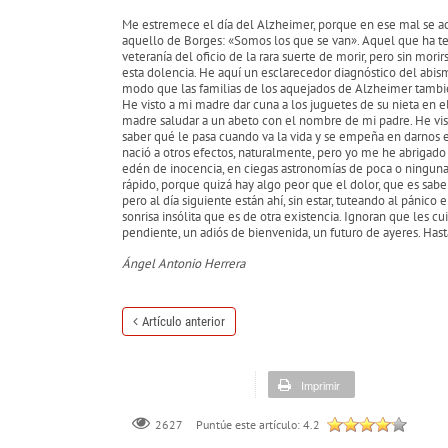
Me estremece el día del Alzheimer, porque en ese mal se aca
aquello de Borges: «Somos los que se van». Aquel que ha ten
veteranía del oficio de la rara suerte de morir, pero sin mo
esta dolencia. He aquí un esclarecedor diagnóstico del abis
modo que las familias de los aquejados de Alzheimer tambié
He visto a mi madre dar cuna a los juguetes de su nieta en el
madre saludar a un abeto con el nombre de mi padre. He vi
saber qué le pasa cuando va la vida y se empeña en darnos est
nació a otros efectos, naturalmente, pero yo me he abrigado 
edén de inocencia, en ciegas astronomías de poca o ninguna l
rápido, porque quizá hay algo peor que el dolor, que es sab
pero al día siguiente están ahí, sin estar, tuteando al páni
sonrisa insólita que es de otra existencia. Ignoran que les c
pendiente, un adiós de bienvenida, un futuro de ayeres. Hast
Ángel Antonio Herrera
Artículo anterior
Imprimir
Puntúe este artículo:
4.2
2627