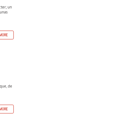
ter; un
 unas
MORE
oque, de
MORE