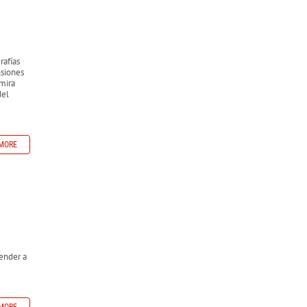
rafías
nsiones
 mira
del
MORE
render a