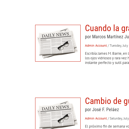
Cuando la gr
por Marcos Martínez J
Admin Account
/ Tuesday, Jul
Escribía James M. Barrie, en 
los ojos vidriosos y rara ve
instante perfecto y sutil pa
Cambio de g
por José F. Peláez
Admin Account
/ Saturday, Ju
El próximo fin de semana vol