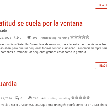
READ 
atitud se cuela por la ventana
urado
y 28, 2026
0
291
Article rating: No rating
la eduardiana ‘Peter Pan’ y en clave de narrador, que a las estrellas más viejas se les
z hablaban, pero que las pequeñas todavía sentían curiosidad. La infancia siempre ser
ra compartir el valor de las pequeñas grandes cosas como la gratitud.
READ 
uardia
ly 25, 2026
0
276
Article rating: No rating
verás a hacer una de esas cosas que solo un inglés podría convertir en atracción tur