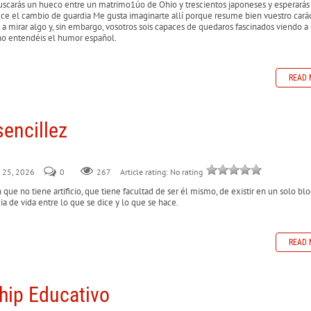
uscarás un hueco entre un matrimo1úo de Ohio y trescientos japoneses y esperarás
 el cambio de guardia Me gusta imagi­narte allí porque resume bien vuestro carác
e a mirar algo y, sin embargo, vosotros sois capaces de quedaros fascinados viendo a
 no entendéis el humor español.
READ 
sencillez
ly 25, 2026
0
267
Article rating: No rating
n que no tiene artificio, que tiene facultad de ser él mismo, de existir en un solo bl
ia de vida entre lo que se dice y lo que se hace.
READ 
hip Educativo