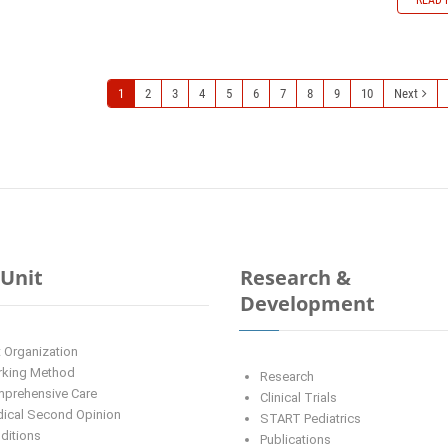
READ 
1
2
3
4
5
6
7
8
9
10
Next
Unit
Research &
Development
t Organization
king Method
Research
prehensive Care
Clinical Trials
ical Second Opinion
START Pediatrics
ditions
Publications