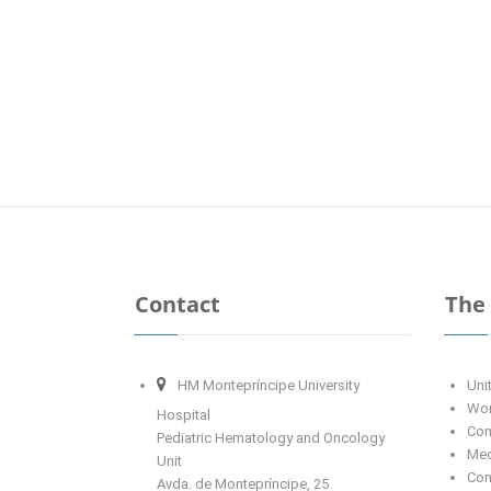
Contact
The 
HM Montepríncipe University
Uni
Wor
Hospital
Com
Pediatric Hematology and Oncology
Med
Unit
Con
Avda. de Montepríncipe, 25