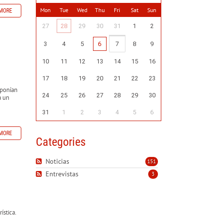
Mon
Tue
Wed
Thu
Fri
Sat
Sun
MORE
27
28
29
30
31
1
2
3
4
5
6
7
8
9
10
11
12
13
14
15
16
17
18
19
20
21
22
23
 ponían
24
25
26
27
28
29
30
á un
31
1
2
3
4
5
6
MORE
Categories
Noticias
151
Entrevistas
3
ística.