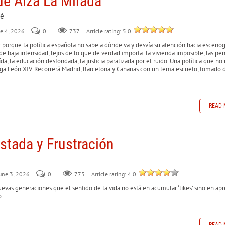
ue Alza La Mirada
lé
ne 4, 2026
0
737
Article rating: 5.0
ez porque la política española no sabe a dónde va y desvía su atención hacia escenog
e baja intensidad, lejos de lo que de verdad importa: la vivienda imposible, las pe
aída, la educación desfondada, la justicia paralizada por el ruido. Una política que no
ega León XIV. Recorrerá Madrid, Barcelona y Canarias con un lema escueto, tomado 
READ 
stada y Frustración
June 3, 2026
0
773
Article rating: 4.0
nuevas generaciones que el sentido de la vida no está en acumular ‘likes’ sino en ap
o