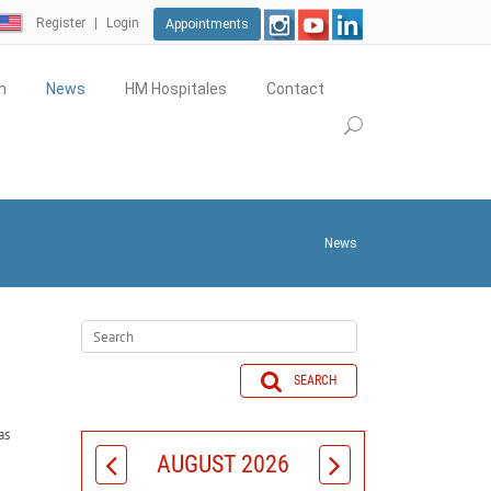
Register
Login
Appointments
m
News
HM Hospitales
Contact
News
SEARCH
as
AUGUST 2026