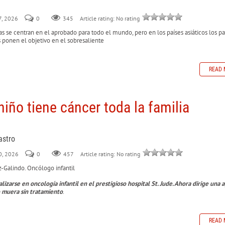
17, 2026
0
345
Article rating: No rating
tas se centran en el aprobado para todo el mundo, pero en los países asiáticos los pa
 ponen el objetivo en el sobresaliente
READ 
iño tiene cáncer toda la familia
astro
10, 2026
0
457
Article rating: No rating
z-Galindo. Oncólogo infantil
lizarse en oncología infantil en el prestigioso hospital St. Jude. Ahora dirige una
 muera sin tratamiento
.
READ 