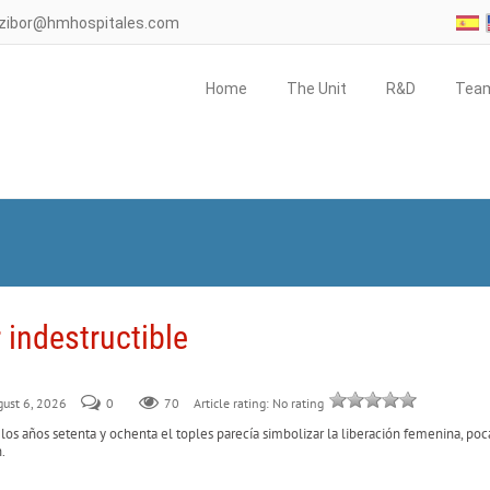
ezibor@hmhospitales.com
Home
The Unit
R&D
Tea
 indestructible
gust 6, 2026
0
70
Article rating: No rating
os años setenta y ochenta el toples parecía simbolizar la liberación femenina, poc
.