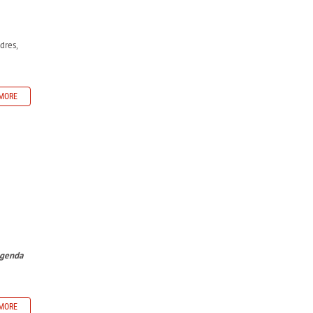
dres,
MORE
 agenda
MORE