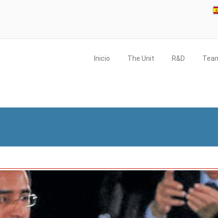
Inicio
The Unit
R&D
Tea