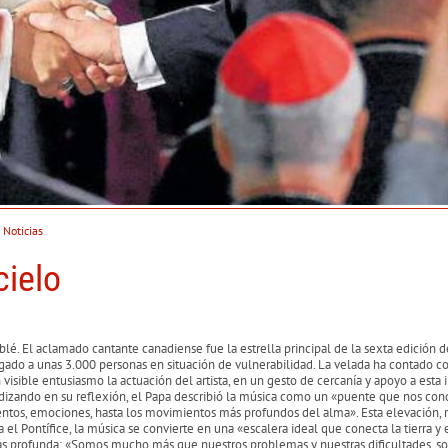
:
Noticias
cielo
blé. El aclamado cantante canadiense fue la estrella principal de la sexta edición d
gado a unas 3.000 personas en situación de vulnerabilidad. La velada ha contado c
isible entusiasmo la actuación del artista, en un gesto de cercanía y apoyo a esta i
undizando en su reflexión, el Papa describió la música como un «puente que nos con
ntos, emociones, hasta los movimientos más profundos del alma». Esta elevación, 
a el Pontífice, la música se convierte en una «escalera ideal que conecta la tierra y 
más profunda: «Somos mucho más que nuestros problemas y nuestras dificultades, 