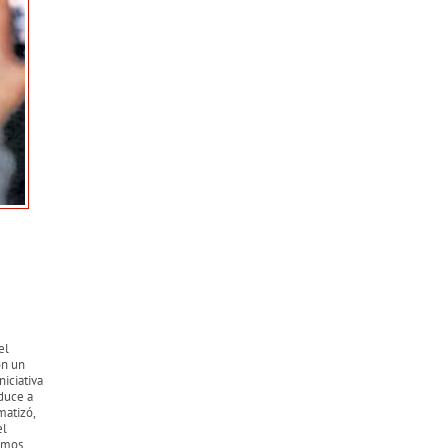
el
on un
niciativa
duce a
matizó,
el
somos