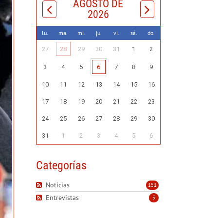
AGOSTO DE
2026
lu.
ma.
mi.
ju.
vi.
sá.
do.
27
28
29
30
31
1
2
3
4
5
6
7
8
9
10
11
12
13
14
15
16
17
18
19
20
21
22
23
24
25
26
27
28
29
30
31
1
2
3
4
5
6
Categorías
Noticias
151
Entrevistas
3