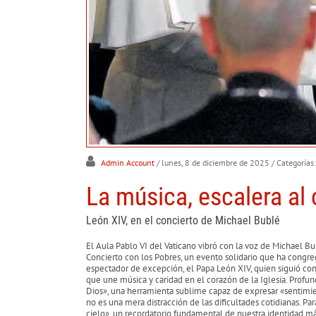
Admin Account
/ lunes, 8 de diciembre de 2025
/ Categorías
La música, escalera al 
León XIV, en el concierto de Michael Bublé
El Aula Pablo VI del Vaticano vibró con la voz de Michael Bu
Concierto con los Pobres, un evento solidario que ha congre
espectador de excepción, el Papa León XIV, quien siguió con v
que une música y caridad en el corazón de la Iglesia. Prof
Dios», una herramienta sublime capaz de expresar «sentimie
no es una mera distracción de las dificultades cotidianas. Par
cielo», un recordatorio fundamental de nuestra identidad 