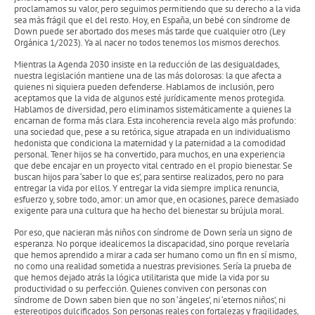
proclamamos su valor, pero seguimos permitiendo que su derecho a la vida
sea más frágil que el del resto. Hoy, en España, un bebé con síndrome de
Down puede ser abortado dos meses más tarde que cualquier otro (Ley
Orgánica 1/2023). Ya al nacer no todos tenemos los mismos derechos.
Mientras la Agenda 2030 insiste en la reducción de las desigualdades,
nuestra legislación mantiene una de las más dolorosas: la que afecta a
quienes ni siquiera pueden defenderse. Hablamos de inclusión, pero
aceptamos que la vida de algunos esté jurídicamente menos protegida.
Hablamos de diversidad, pero eliminamos sistemáticamente a quienes la
encarnan de forma más clara. Esta incoherencia revela algo más profundo:
una sociedad que, pese a su retórica, sigue atrapada en un individualismo
hedonista que condiciona la maternidad y la paternidad a la comodidad
personal. Tener hijos se ha convertido, para muchos, en una experiencia
que debe encajar en un proyecto vital centrado en el propio bienestar. Se
buscan hijos para ‘saber lo que es’, para sentirse realizados, pero no para
entregar la vida por ellos. Y entregar la vida siempre implica renuncia,
esfuerzo y, sobre todo, amor: un amor que, en ocasiones, parece demasiado
exigente para una cultura que ha hecho del bienestar su brújula moral.
Por eso, que nacieran más niños con síndrome de Down sería un signo de
esperanza. No porque idealicemos la discapacidad, sino porque revelaría
que hemos aprendido a mirar a cada ser humano como un fin en sí mismo,
no como una realidad sometida a nuestras previsiones. Sería la prueba de
que hemos dejado atrás la lógica utilitarista que mide la vida por su
productividad o su perfección. Quienes conviven con personas con
síndrome de Down saben bien que no son ‘ángeles’, ni ‘eternos niños’, ni
estereotipos dulcificados. Son personas reales con fortalezas y fragilidades,