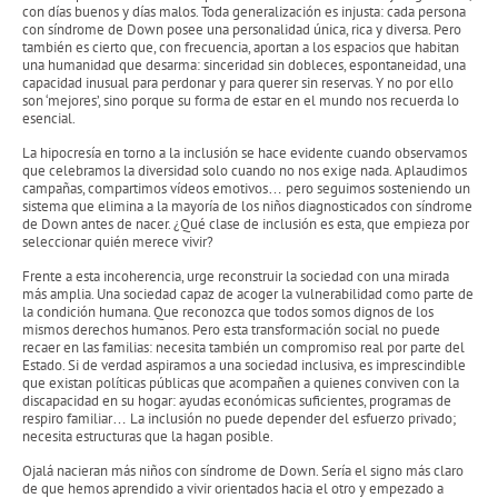
con días buenos y días malos. Toda generalización es injusta: cada persona
con síndrome de Down posee una personalidad única, rica y diversa. Pero
también es cierto que, con frecuencia, aportan a los espacios que habitan
una humanidad que desarma: sinceridad sin dobleces, espontaneidad, una
capacidad inusual para perdonar y para querer sin reservas. Y no por ello
son ‘mejores’, sino porque su forma de estar en el mundo nos recuerda lo
esencial.
La hipocresía en torno a la inclusión se hace evidente cuando observamos
que celebramos la diversidad solo cuando no nos exige nada. Aplaudimos
campañas, compartimos vídeos emotivos… pero seguimos sosteniendo un
sistema que elimina a la mayoría de los niños diagnosticados con síndrome
de Down antes de nacer. ¿Qué clase de inclusión es esta, que empieza por
seleccionar quién merece vivir?
Frente a esta incoherencia, urge reconstruir la sociedad con una mirada
más amplia. Una sociedad capaz de acoger la vulnerabilidad como parte de
la condición humana. Que reconozca que todos somos dignos de los
mismos derechos humanos. Pero esta transformación social no puede
recaer en las familias: necesita también un compromiso real por parte del
Estado. Si de verdad aspiramos a una sociedad inclusiva, es imprescindible
que existan políticas públicas que acompañen a quienes conviven con la
discapacidad en su hogar: ayudas económicas suficientes, programas de
respiro familiar… La inclusión no puede depender del esfuerzo privado;
necesita estructuras que la hagan posible.
Ojalá nacieran más niños con síndrome de Down. Sería el signo más claro
de que hemos aprendido a vivir orientados hacia el otro y empezado a