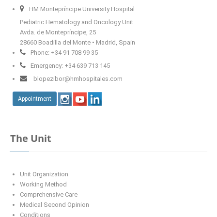
HM Montepríncipe University Hospital
Pediatric Hematology and Oncology Unit
Avda. de Montepríncipe, 25
28660 Boadilla del Monte • Madrid, Spain
Phone: +34 91 708 99 35
Emergency: +34 639 713 145
blopezibor@hmhospitales.com
Appointment
The Unit
Unit Organization
Working Method
Comprehensive Care
Medical Second Opinion
Conditions