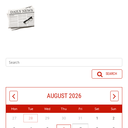
SEARCH
AUGUST 2026
Mon
Tue
Wed
Thu
Fri
Sat
Sun
27
28
29
30
31
1
2